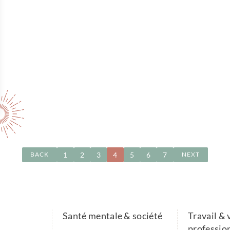
1
2
3
4
5
6
7
BACK
NEXT
Santé mentale & société
Travail & 
professio