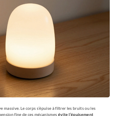
massive. Le corps s’épuise à filtrer les bruits ou les
éhension fine de ces mécanismes
évite l’épuisement