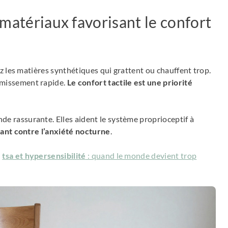
 matériaux favorisant le confort
tez les matières synthétiques qui grattent ou chauffent trop.
rmissement rapide.
Le confort tactile est une priorité
de rassurante. Elles aident le système proprioceptif à
sant contre l’anxiété nocturne
.
u
tsa et hypersensibilité
: quand le monde devient trop