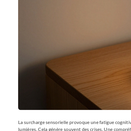
La surcharge sensorielle provoque une fatigue cognitive 
lumières. Cela génère souvent des crises. Une compr